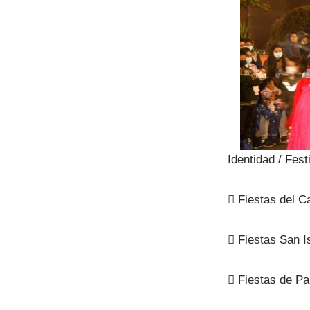
Identidad / Fest

Fiestas del C

Fiestas San I

Fiestas de Pa