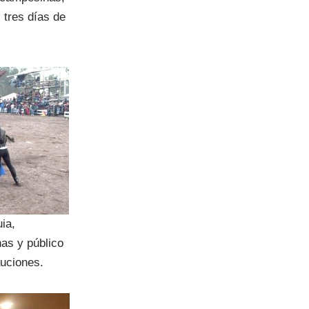
 tres días de
ia,
nas y público
auciones.