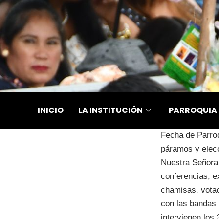
Saltar
al
contenido
INICIO
LA INSTITUCIÓN
PARROQUIA
Fecha de Parroq
páramos y elecc
Nuestra Señora 
conferencias, e
chamisas, votad
con las bandas 
intervienen los